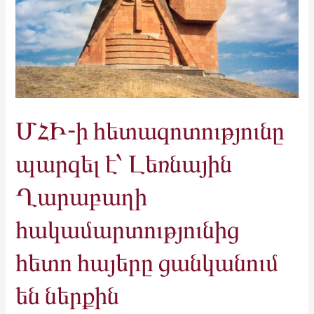
Լեռնային
Ղարաբաղի
հակամարտությունից
հետո
հայերը
ցանկանում
են
ՄՀԻ-ի հետազոտությունը
ներքին
պարզել է՝ Լեռնային
բարեփոխումներ
և
Ղարաբաղի
կայունություն
հակամարտությունից
հետո հայերը ցանկանում
են ներքին