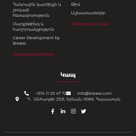
Հանրային կարծիքի և
Թիմ
շուկայի
Աշխատատեղեր
հետազոտություն
Մարքեթինգ և
Հետադարձ կապ
հաղորդակցություն
Career Development by
Breavis
Հրապարակումներ
Կապ
+374 11 20 47 72
info@breavis.com
Դ․ Անհաղթի 23/6, Երևան 0069, Հայաստան
F
L
I
T
a
i
n
w
c
n
s
i
e
k
t
t
b
e
a
t