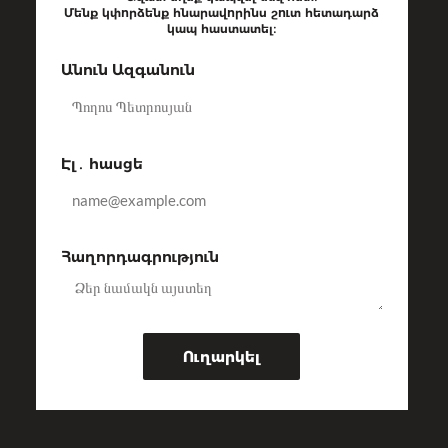
b
e
a
t
Մենք կփորձենք հնարավորինս շուտ հետադարձ
o
d
g
e
կապ հաստատել։
o
i
r
r
k
n
a
Անուն Ազգանուն
-
-
m
f
i
n
Էլ․ հասցե
Հաղորդագրություն
Ուղարկել