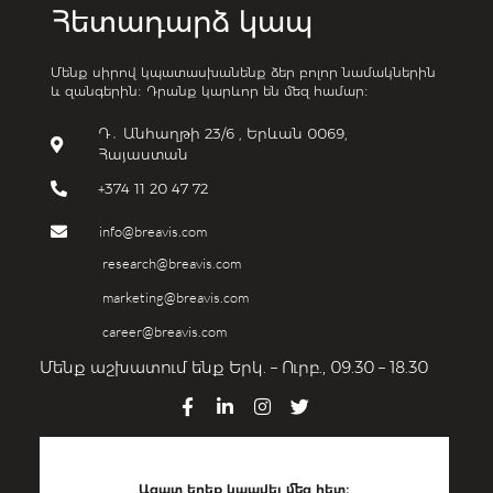
Հետադարձ կապ
Մենք սիրով կպատասխանենք ձեր բոլոր նամակներին
և զանգերին։ Դրանք կարևոր են մեզ համար։
Դ․ Անհաղթի 23/6 , Երևան 0069,
Հայաստան
+374 11 20 47 72
info@breavis.com
research@breavis.com
marketing@breavis.com
career@breavis.com
Մենք աշխատում ենք Երկ. – Ուրբ., 09.30 – 18.30
F
L
I
T
a
i
n
w
c
n
s
i
e
k
t
t
Ազատ եղեք կապվել մեզ հետ։