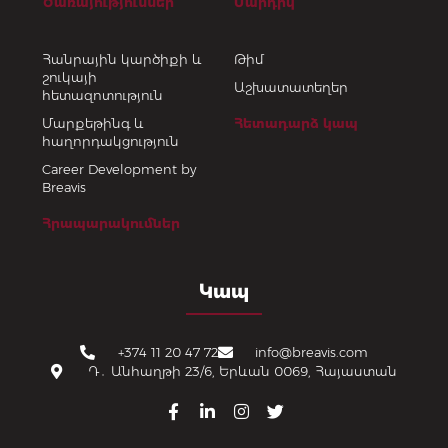
Ծառայություններ
Մարդիկ
Հանրային կարծիքի և
Թիմ
շուկայի
Աշխատատեղեր
հետազոտություն
Մարքեթինգ և
Հետադարձ կապ
հաղորդակցություն
Career Development by
Breavis
Հրապարակումներ
Կապ
+374 11 20 47 72
info@breavis.com
Դ․ Անհաղթի 23/6, Երևան 0069, Հայաստան
F
L
I
T
a
i
n
w
c
n
s
i