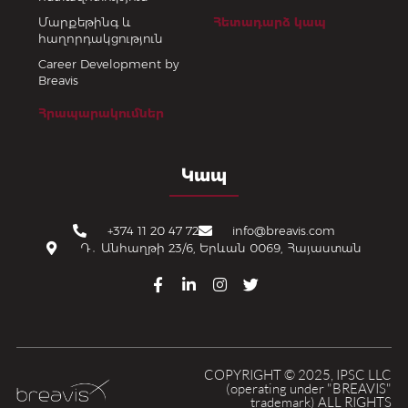
Մարքեթինգ և
Հետադարձ կապ
հաղորդակցություն
Career Development by
Breavis
Հրապարակումներ
Կապ
+374 11 20 47 72
info@breavis.com
Դ․ Անհաղթի 23/6, Երևան 0069, Հայաստան
F
L
I
T
a
i
n
w
c
n
s
i
e
k
t
t
b
e
a
t
o
d
g
e
o
i
r
r
COPYRIGHT © 2025, IPSC LLC
(operating under "BREAVIS"
k
n
a
trademark) ALL RIGHTS
-
-
m