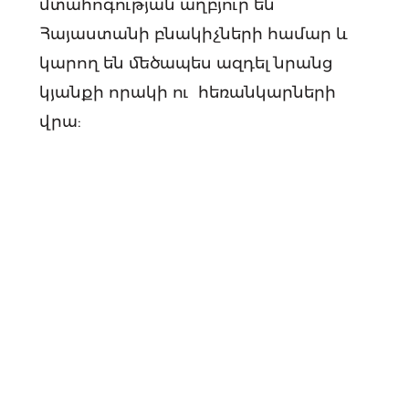
մտահոգության աղբյուր են
Հայաստանի բնակիչների համար և
կարող են մեծապես ազդել նրանց
կյանքի որակի ու հեռանկարների
վրա:
Անվտանգություն և արտաքին
հարաբերություններ։
Հետազոտությունը նաև պարզում է
Հայաստանի բնակիչների կարծիքը
հարևան երկրների հետ
հարաբերությունների, ինչպես նաև
անվտանգության հետ կապված
խնդիրների և հնարավոր
սպառնալիքների վերաբերյալ։